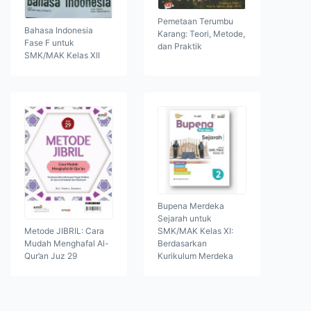
Pemetaan Terumbu
Bahasa Indonesia
Karang: Teori, Metode,
Fase F untuk
dan Praktik
SMK/MAK Kelas XII
Bupena Merdeka
Sejarah untuk
Metode JIBRIL: Cara
SMK/MAK Kelas XI:
Mudah Menghafal Al-
Berdasarkan
Qur’an Juz 29
Kurikulum Merdeka